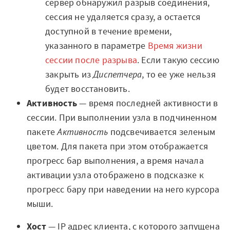
сервер обнаружил разрыв соединения,
Мероприятия
сессия не удаляется сразу, а остается
Марафоны
доступной в течение времени,
указанного в параметре
Время жизни
Генеральная уборка данных
сессии после разрыва
. Если такую сессию
закрыть из
Диспетчера
, то ее уже нельзя
Рецепт продвинутой аналитики
будет восстановить.
На высоту enterprise-аналитики
Активность
— время последней активности в
сессии. При выполнении узла в подчиненном
О компании
пакете
Активность
подсвечивается зеленым
Контакты
цветом. Для пакета при этом отображается
прогресс бар выполнения, а время начала
Поддержка
активации узла отображено в подсказке к
прогресс бару при наведении на него курсора
Обратная связь
мыши.
Хост
— IP адрес клиента, с которого запущена