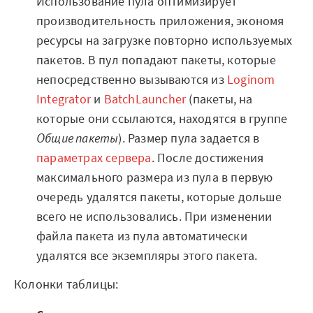
Использование пула оптимизирует
Готовые решения
производительность приложения, экономя
ресурсы на загрузке повторно используемых
Интеграции
пакетов. В пул попадают пакеты, которые
Библиотеки компонентов
непосредственно вызываются из
Loginom
Integrator
и
BatchLauncher
(пакеты, на
Обучение
которые они ссылаются, находятся в группе
Общие пакеты
). Размер пула задается в
Быстрый старт
параметрах сервера
. После достижения
Loginom.Навыки
максимального размера из пула в первую
очередь удалятся пакеты, которые дольше
Мастерская Loginom
всего не использовались. При изменении
Кубок Loginom
файла пакета из пула автоматически
удалятся все экземпляры этого пакета.
Клиенты
Колонки таблицы:
Проекты