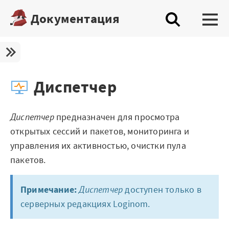
Документация
Платформа
Скачать бесплатную редакцию
Диспетчер
Купить настольную редакцию
Диспетчер
предназначен для просмотра
Запросить trial сервера
открытых сессий и пакетов, мониторинга и
Демостенды
управления их активностью, очистки пула
пакетов.
Документация
Демопримеры
Примечание:
Диспетчер
доступен только в
серверных редакциях Loginom.
Шифратор пакетов