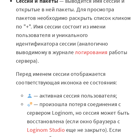
Сессии и пакеты
— выводится имя сессии и
Отзывы
открытые в ней пакеты. Для просмотра
пакетов необходимо раскрыть список кликом
Блог
по "+". Имя сессии состоит из имени
Вики
пользователя и уникального
идентификатора сессии (аналогично
Партнеры
выводимому в журнале
логирования
работы
сервера).
Партнерская программа
Перед именем сессии отображается
Партнерский портал
соответствующая иконока ее состояния:
Академическая
— активная сессия пользователя;
программа
— произошла потеря соединения с
сервером Loginom, но сессия может быть
Новости
восстановлена (если окно браузера с
Вузы-участники
Loginom Studio
еще не закрыто). Если