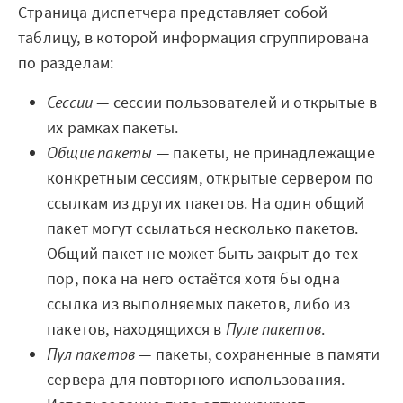
Архитектура Loginom
Страница диспетчера представляет собой
таблицу, в которой информация сгруппирована
Системные требования
по разделам:
Цены
Сессии
— сессии пользователей и открытые в
их рамках пакеты.
Loginom + AI
Общие пакеты
— пакеты, не принадлежащие
AI в экосистеме Loginom
конкретным сессиям, открытые сервером по
ссылкам из других пакетов. На один общий
Преимущества
пакет могут ссылаться несколько пакетов.
Общий пакет не может быть закрыт до тех
Для аналитиков
пор, пока на него остаётся хотя бы одна
Для IT-специалистов
ссылка из выполняемых пакетов, либо из
пакетов, находящихся в
Пуле пакетов
.
Вопросы и ответы
Пул пакетов
— пакеты, сохраненные в памяти
Маркетплейс
сервера для повторного использования.