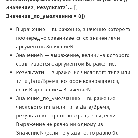
Мероприятия
Значение2, Результат2]... [,
Значение_по_умолчанию = 0])
Марафоны
Выражение — выражение, значение которого
Генеральная уборка данных
поочередно сравнивается со значениями
Рецепт продвинутой аналитики
аргументов ЗначениеN.
ЗначениеN — выражение, величина которого
На высоту enterprise-аналитики
сравнивается с аргументом Выражение.
О компании
РезультатN — выражение числового типа или
типа Дата/Время, которое возвращается,
Контакты
если Выражение = ЗначениеN.
Значение_по_умолчанию — выражение
Поддержка
числового типа или типа Дата/Время,
Обратная связь
результат которого возвращается, если
Выражение не равно ни одному из
ЗначениеN (если не указано, то равно 0).