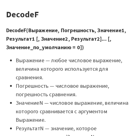
Готовые решения
DecodeF
Интеграции
DecodeF(Выражение, Погрешность, Значение1,
Библиотеки компонентов
Результат1 [, Значение2, Результат2]... [,
Обучение
Значение_по_умолчанию = 0])
Быстрый старт
Выражение — любое числовое выражение,
величина которого используется для
Loginom.Навыки
сравнения.
Погрешность — числовое выражение,
Мастерская Loginom
погрешность сравнения.
Кубок Loginom
ЗначениеN — числовое выражение, величина
которого сравнивается с аргументом
Клиенты
Выражение.
Проекты
РезультатN — значение, которое