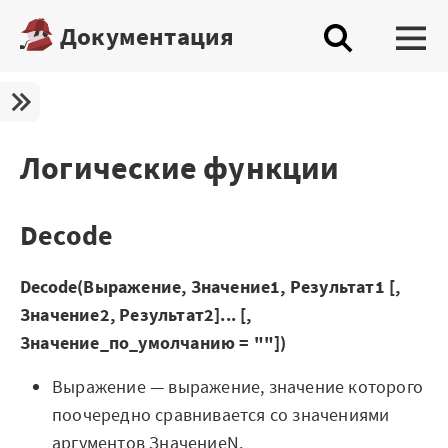
Документация
Платформа
Скачать бесплатную редакцию
Логические функции
Купить настольную редакцию
Decode
Запросить trial сервера
Демостенды
Decode(Выражение, Значение1, Результат1 [,
Значение2, Результат2]... [,
Документация
Значение_по_умолчанию = ""])
Демопримеры
Выражение — выражение, значение которого
Шифратор пакетов
поочередно сравнивается со значениями
аргументов ЗначениеN.