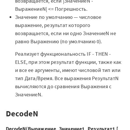
возвращается, если |ЗначениеN -
Отзывы
ВыражениеN| <= Погрешность.
Значение по умолчанию — числовое
Блог
выражение, результат которого
Вики
возвращается, если ни одно ЗначениеN не
равно Выражению (по умолчанию 0).
Партнеры
Реализует функциональность IF - THEN -
Партнерская программа
ELSE, при этом результат функции, также как
и все ее аргументы, имеют числовой тип или
Партнерский портал
тип Дата/Время. Все выражения РезультатN
Академическая
вычисляются до сравнения Выражения с
программа
ЗначениеN.
Новости
DecodeN
Вузы-участники
DecodeN(Выражение, Значение1, Результат1 [,