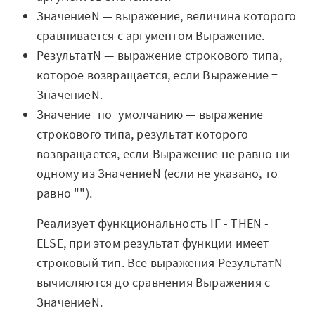
Архитектура Loginom
ЗначениеN — выражение, величина которого
сравнивается с аргументом Выражение.
Системные требования
РезультатN — выражение строкового типа,
Цены
которое возвращается, если Выражение =
ЗначениеN.
Loginom + AI
Значение_по_умолчанию — выражение
AI в экосистеме Loginom
строкового типа, результат которого
возвращается, если Выражение не равно ни
Преимущества
одному из ЗначениеN (если не указано, то
равно "").
Для аналитиков
Реализует функциональность IF - THEN -
Для IT-специалистов
ELSE, при этом результат функции имеет
Вопросы и ответы
строковый тип. Все выражения РезультатN
вычисляются до сравнения Выражения с
Маркетплейс
ЗначениеN.