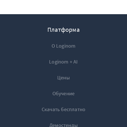
Платформа
О Loginom
Loginom + AI
Цены
Обучение
Скачать бесплатно
Демостенды