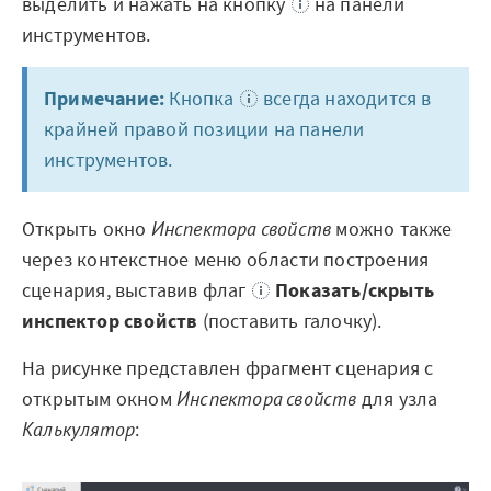
выделить и нажать на кнопку
на панели
Архитектура Loginom
инструментов.
Системные требования
Примечание:
Кнопка
всегда находится в
Цены
крайней правой позиции на панели
Loginom + AI
инструментов.
AI в экосистеме Loginom
Открыть окно
Инспектора свойств
можно также
Преимущества
через контекстное меню области построения
сценария, выставив флаг
Показать/скрыть
Для аналитиков
инспектор свойств
(поставить галочку).
Для IT-специалистов
На рисунке представлен фрагмент сценария с
открытым окном
Инспектора свойств
для узла
Вопросы и ответы
Калькулятор
:
Маркетплейс