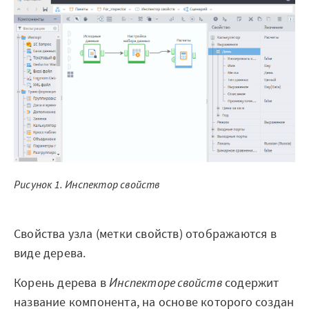
Готовые решения
Интеграции
Библиотеки компонентов
Обучение
Быстрый старт
Loginom.Навыки
Рисунок 1. Инспектор свойств
Мастерская Loginom
Кубок Loginom
Свойства узла (метки свойств) отображаются в
виде дерева.
Клиенты
Корень дерева в
Инспекторе свойств
содержит
Проекты
название компонента, на основе которого создан