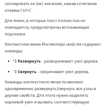
Мероприятия
скопировать ее (их) значение, нажав сочетание
клавиш
Ctrl+C
.
Марафоны
Для ячеек, в которых текст полностью не
Генеральная уборка данных
помещается, предусмотрены всплывающие
подсказки.
Рецепт продвинутой аналитики
Контекстное меню
Инспектора свойств
содержит
На высоту enterprise-аналитики
команды:
О компании
Развернуть
- разворачивает узел дерева.
Контакты
Свернуть
- сворачивает узел дерева.
Поддержка
Команды контекстного меню позволяют
Обратная связь
одновременно развернуть/свернуть все узлы в
дереве свойств. Для этого нужно выделить
корневой узел и вызвать соответствующую