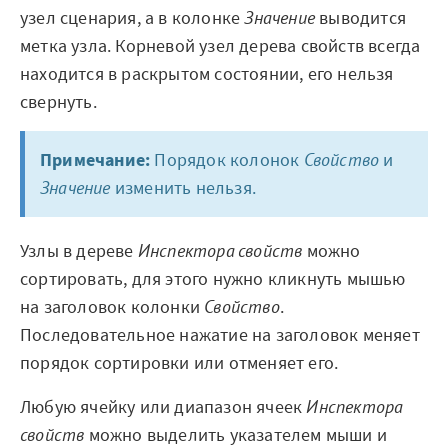
узел сценария, а в колонке
Отзывы
Значение
выводится
метка узла. Корневой узел дерева свойств всегда
Блог
находится в раскрытом состоянии, его нельзя
свернуть.
Вики
Партнеры
Примечание:
Порядок колонок
Свойство
и
Значение
изменить нельзя.
Партнерская программа
Партнерский портал
Узлы в дереве
Инспектора свойств
можно
сортировать, для этого нужно кликнуть мышью
Академическая
на заголовок колонки
Свойство
.
программа
Последовательное нажатие на заголовок меняет
порядок сортировки или отменяет его.
Новости
Любую ячейку или диапазон ячеек
Инспектора
Вузы-участники
свойств
можно выделить указателем мыши и