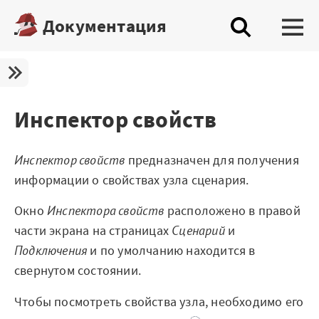
Документация
Платформа
Скачать бесплатную редакцию
Инспектор свойств
Купить настольную редакцию
Инспектор свойств
предназначен для получения
Запросить trial сервера
информации о свойствах узла сценария.
Демостенды
Окно
Инспектора свойств
расположено в правой
части экрана на страницах
Сценарий
и
Документация
Подключения
и по умолчанию находится в
Демопримеры
свернутом состоянии.
Шифратор пакетов
Чтобы посмотреть свойства узла, необходимо его