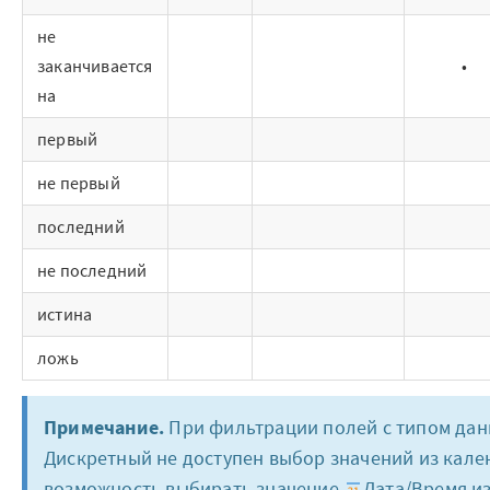
Готовые решения
не
Интеграции
заканчивается
•
на
Библиотеки компонентов
первый
Обучение
не первый
Быстрый старт
последний
Loginom.Навыки
не последний
Мастерская Loginom
истина
ложь
Кубок Loginom
Клиенты
Примечание.
При фильтрации полей с типом да
Дискретный не доступен выбор значений из кале
Проекты
возможность выбирать значение
Дата/Время из