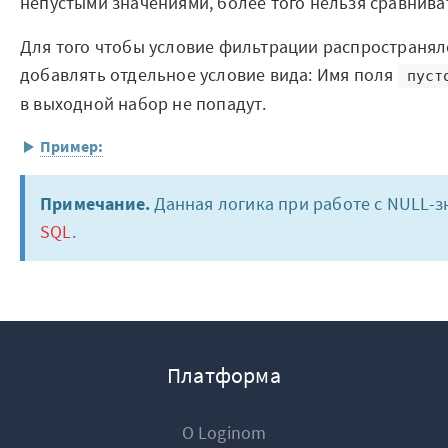
непустыми значениями, более того нельзя сравнива
Чтобы настроить фильтр по полю «Статус задач
Закрыть
управляющую переменную, нужно значение этой
Для того чтобы условие фильтрации распространял
добавлять отдельное условие вида: Имя поля
пуст
"""В работе""","Назначен, ожидает уточнени
в выходной набор не попадут.
ответа от клиента"""
Пример:
В выходном наборе получим таблицу:
Исходный набор данных
Примечание.
Данная логика при работе с NULL-з
№
Статус задачи
SQL
.
#
Имя поля
1
"В работе"
1
10
2
Назначена, ожидает уточнения
2
NULL
3
Отложена, причина: "ожидание ответа от кли
3
100
Платформа
Условие в
Фильтре строк
:
О Loginom