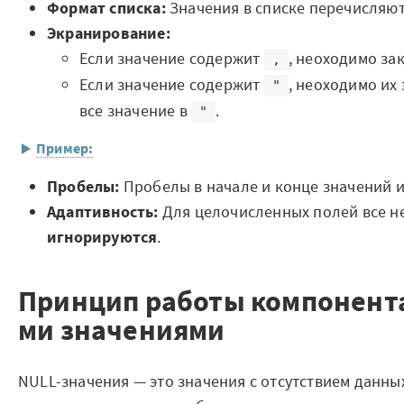
Формат списка:
Значения в списке перечисляют
Мероприятия
Экранирование:
Марафоны
Если значение содержит
, неоходимо за
,
Если значение содержит
, неоходимо их
"
Генеральная уборка данных
все значение в
.
"
Рецепт продвинутой аналитики
Пример:
На высоту enterprise-аналитики
Исходный набор данных
Пробелы:
Пробелы в начале и конце значений 
О компании
Адаптивность:
Для целочисленных полей все не
№
Статус задачи
игнорируются
.
Контакты
1
"В работе"
Поддержка
Принцип работы компонента
2
Назначена, ожидает уточнения
ми значениями
Обратная связь
3
Выполнена
4
Отложена, причина: "ожидание ответа от кли
NULL-значения — это значения с отсутствием данных