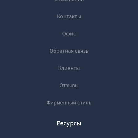
следующим образом:
Контакты
Офис
Обратная связь
Клиенты
Отзывы
Рисунок 2. Настройка Фильтр строк с NULL
Фирменный стиль
В таком случае в выходном наборе получим таб
Ресурсы
#
Имя поля