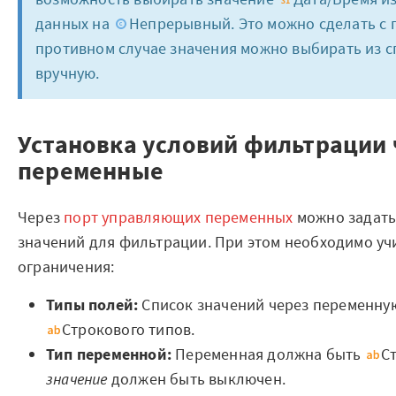
Отзывы
данных на
Непрерывный. Это можно сделать с
противном случае значения можно выбирать из с
Блог
вручную.
Вики
Установка условий фильтрации
Партнеры
переменные
Партнерская программа
Через
порт управляющих переменных
можно задать 
Партнерский портал
значений для фильтрации. При этом необходимо у
Академическая
ограничения:
программа
Типы полей:
Список значений через переменну
Новости
Строкового типов.
Тип переменной:
Переменная должна быть
С
Вузы-участники
значение
должен быть выключен.