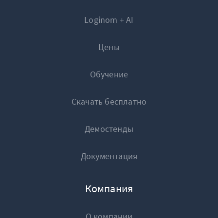
Loginom + AI
Цены
Обучение
Скачать бесплатно
Рисунок 1. Настройка Фильтр строк без NULL
Демостенды
Результат выполнения узла:
Документация
#
Имя поля
Компания
1
100
О компании
Для того чтобы NULL-значение попало в выходн