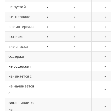
Архитектура Loginom
не пустой
•
•
•
Системные требования
в интервале
•
•
•
Цены
вне интервала
•
•
•
Loginom + AI
в списке
•
•
•
вне списка
•
•
•
AI в экосистеме Loginom
содержит
•
Преимущества
не содержит
•
Для аналитиков
начинается с
•
Для IT-специалистов
не начинается
•
Вопросы и ответы
с
заканчивается
Маркетплейс
•
на