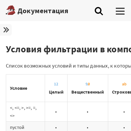
Документация
Платформа
Скачать бесплатную редакцию
Условия фильтрации в комп
Купить настольную редакцию
Список возможных условий и типы данных, к котор
Запросить trial сервера
Демостенды
Условие
Целый
Вещественный
Строков
Документация
Демопримеры
<, <=, >, >=, =,
•
•
•
<>
Шифратор пакетов
пустой
•
•
•