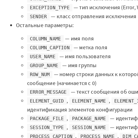
— тип исключения (Error, W
EXCEPTION_TYPE
— класс отправления исключения
SENDER
Остальные параметры:
— имя поля
COLUMN_NAME
— метка поля
COLUMN_CAPTION
— имя пользователя
USER_NAME
— имя группы
GROUP_NAME
— номер строки данных к которо
ROW_NUM
сообщение (начинается с 0)
— текст сообщения об ош
ERROR_MESSAGE
,
,
ELEMENT_GUID
ELEMENT_NAME
ELEMENT_
идентификация элементов конфигурации
,
— идентиф
PACKAGE_FILE
PACKAGE_NAME
,
— идентиф
SESSION_TYPE
SESSION_NAME
,
,
PROCESS_CAPTION
PROCESS_NAME
DIM_C