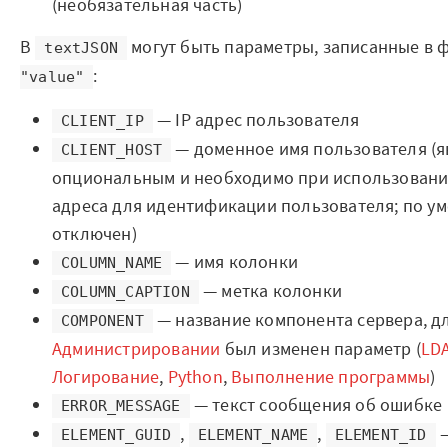
(необязательная часть)
Готовые решения
В
могут быть параметры, записанные в
textJSON
Интеграции
:
"value"
Библиотеки компонентов
— IP адрес пользователя
CLIENT_IP
— доменное имя пользователя (я
Обучение
CLIENT_HOST
опциональным и необходимо при использовании
Быстрый старт
адреса для идентификации пользователя; по у
отключен)
Loginom.Навыки
— имя колонки
COLUMN_NAME
Мастерская Loginom
— метка колонки
COLUMN_CAPTION
— название компонента сервера, дл
COMPONENT
Кубок Loginom
Администрировании
был изменен параметр (
LD
Клиенты
Логирование
,
Python
,
Выполнение программы
)
— текст сообщения об ошибке
ERROR_MESSAGE
Проекты
,
,
—
ELEMENT_GUID
ELEMENT_NAME
ELEMENT_ID