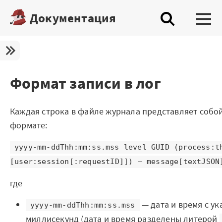
Документация
Платформа
Скачать бесплатную редакцию
Формат записи в лог
Купить настольную редакцию
Каждая строка в файле журнала представляет собо
Запросить trial сервера
формате:
Демостенды
yyyy-mm-ddThh:mm:ss.mss level GUID (process:t
Документация
[user:session[:requestID]]) — message[textJSON
где
Демопримеры
— дата и время с у
Шифратор пакетов
yyyy-mm-ddThh:mm:ss.mss
миллисекунд (дата и время разделены литерой