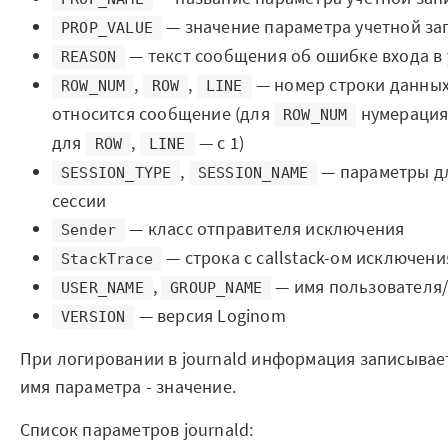
Мероприятия
— значение параметра учетной за
PROP_VALUE
Марафоны
— текст сообщения об ошибке входа в 
REASON
,
,
— номер строки данных
ROW_NUM
ROW
LINE
Генеральная уборка данных
относится сообщение (для
нумерация 
ROW_NUM
для
,
— с 1)
Рецепт продвинутой аналитики
ROW
LINE
,
— параметры д
SESSION_TYPE
SESSION_NAME
На высоту enterprise-аналитики
сессии
— класс отправителя исключения
Sender
О компании
— строка с callstack-ом исключени
StackTrace
Контакты
,
— имя пользователя
USER_NAME
GROUP_NAME
— версия Loginom
VERSION
Поддержка
При логировании в journald информация записывает
Обратная связь
имя параметра - значение.
Список параметров journald: