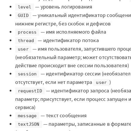
Архитектура Loginom
— уровень логирования
level
— уникальный идентификатор сообщения
Системные требования
GUID
нижнем регистре, без скобок и дефисов
Цены
— имя исполняемого файла
process
— идентификатор потока
Loginom + AI
thread
— имя пользователя, запустившего проц
user
AI в экосистеме Loginom
(необязательный параметр; может отсутствоват
действие происходит вне сессии пользователя)
Преимущества
— идентификатор сессии (необязател
session
отсутствует, если нет параметра
)
Для аналитиков
user
— идентификатор запроса (необяз
requestID
Для IT-специалистов
параметр; присутствует, если процесс запущен 
сервиса)
Вопросы и ответы
— текст сообщения
message
Маркетплейс
— параметры, записанные в формат
textJSON