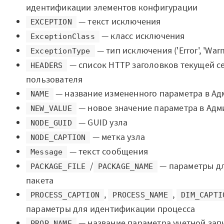
идентификации элементов конфигурации
Отзывы
— текст исключения
EXCEPTION
Блог
— класс исключения
ExceptionClass
— тип исключения ('Error', 'Warnin
ExceptionType
Вики
— список HTTP заголовков текущей с
HEADERS
Партнеры
пользователя
— название измененного параметра в А
NAME
Партнерская программа
— новое значение параметра в Ад
NEW_VALUE
— GUID узла
NODE_GUID
Партнерский портал
— метка узла
NODE_CAPTION
Академическая
— текст сообщения
Message
программа
/
— параметры д
PACKAGE_FILE
PACKAGE_NAME
пакета
Новости
,
,
PROCESS_CAPTION
PROCESS_NAME
DIM_CAPTI
Вузы-участники
параметры для идентификации процесса
— название параметра учетной зап
PROP_NAME