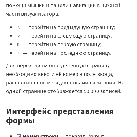
Мероприятия
помощи мышки и панели навигации в нижней
части визуализатора:
Марафоны
— перейти на предыдущую страницу;
Генеральная уборка данных
— перейти на следующую страницу;
— перейти на первую страницу;
Рецепт продвинутой аналитики
— перейти на последнюю страницу.
На высоту enterprise-аналитики
Для перехода на определённую страницу
О компании
необходимо ввести её номер в поле ввода,
расположенное между кнопками навигации. На
Контакты
одной странице отображается 50 000 записей.
Поддержка
Интерфейс представления
Обратная связь
формы
Номер строки
— показать/скрыть