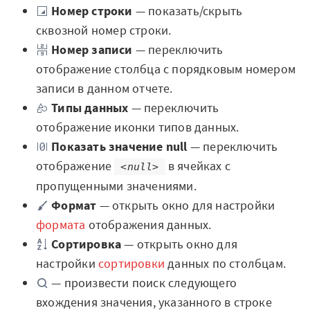
Номер строки
— показать/скрыть
Готовые решения
сквозной номер строки.
Интеграции
Номер записи
— переключить
отображение столбца с порядковым номером
Библиотеки компонентов
записи в данном отчете.
Обучение
Типы данных
— переключить
отображение иконки типов данных.
Быстрый старт
Показать значение null
— переключить
отображение
в ячейках с
Loginom.Навыки
<null>
пропущенными значениями.
Мастерская Loginom
Формат
— открыть окно для настройки
формата
отображения данных.
Кубок Loginom
Сортировка
— открыть окно для
Клиенты
настройки
сортировки
данных по столбцам.
— произвести поиск следующего
Проекты
вхождения значения, указанного в строке