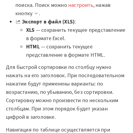
поиска. Поиск можно
настроить
, нажав
Отзывы
кнопку
.
Блог
Экспорт в файл (XLS)
:
XLS
— сохранить текущее представление
Вики
в формате Excel.
HTML
— сохранить текущее
Партнеры
представление в формате HTML.
Партнерская программа
Для быстрой сортировки по столбцу нужно
Партнерский портал
нажать на его заголовок. При последовательном
нажатии будут применены варианты: по
Академическая
возрастанию, по убыванию, без сортировки.
программа
Сортировку можно произвести по нескольким
столбцам. При этом порядок будет указан
Новости
цифрой в заголовке.
Вузы-участники
Навигация по таблице осуществляется при