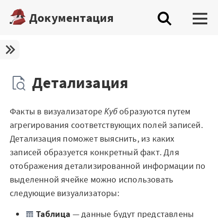
Документация
Платформа
Скачать бесплатную редакцию
Детализация
Купить настольную редакцию
Факты в визуализаторе
Куб
образуются путем
Запросить trial сервера
агрегирования соответствующих полей записей.
Демостенды
Детализация поможет выяснить, из каких
записей образуется конкретный факт. Для
Документация
отображения детализированной информации по
выделенной ячейке можно использовать
Демопримеры
следующие визуализаторы:
Шифратор пакетов
Таблица
— данные будут представлены