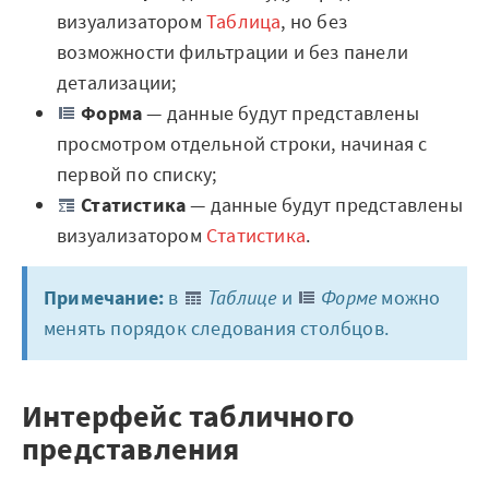
Архитектура Loginom
визуализатором
Таблица
, но без
возможности фильтрации и без панели
Системные требования
детализации;
Цены
Форма
— данные будут представлены
просмотром отдельной строки, начиная с
Loginom + AI
первой по списку;
Статистика
— данные будут представлены
AI в экосистеме Loginom
визуализатором
Статистика
.
Преимущества
Примечание:
в
Таблице
и
Форме
можно
Для аналитиков
менять порядок следования столбцов.
Для IT-специалистов
Вопросы и ответы
Интерфейс табличного
представления
Маркетплейс