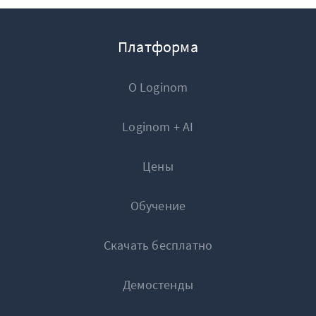
Платформа
О Loginom
Loginom + AI
Цены
Обучение
Скачать бесплатно
Демостенды