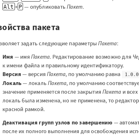
+
— опубликовать
Пакет
.
Alt
P
войства пакета
зволяет задать следующие параметры
Пакета
:
Имя
— имя
Пакета
. Редактирование возможно для
Че
к имени файла и правильному идентификатору.
Версия
— версия
Пакета
, по умолчанию равна
1.0.0
Локаль
— локаль
Пакета
, по умолчанию соответству
значение применяется после закрытия
Пакета
и всех
локаль была изменена, но не применена, то редакто
красной рамкой.
Деактивация групп узлов по завершению
— автомат
после их полного выполнения для освобождения исп