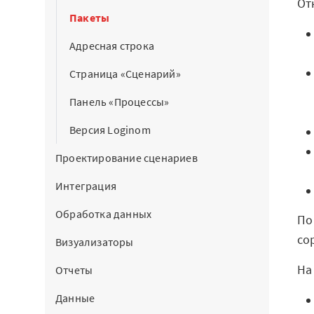
От
Пакеты
Демопримеры
Адресная строка
Шифратор пакето
Страница «Сценарий»
Архитектура Login
Панель «Процессы»
Системные требов
Версия Loginom
Цены
Проектирование сценариев
Loginom + AI
Интеграция
Обработка данных
AI в экосистеме Lo
По
со
Визуализаторы
Преимущества
На
Отчеты
Для аналитиков
Данные
Для IT-специалист