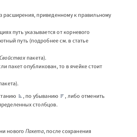
афоны
ез расширения, приведенному к правильному
ральная уборка
ых
циях путь указывается от корневого
ютный путь (подробнее см. в статье
пт продвинутой
итики
Свойствах
пакета).
соту enterprise-
сли пакет опубликован, то в ячейке стоит
итики
омпании
пакета).
астанию
, по убыванию
, либо отменить
акты
определенных столбцов.
ержка
тная связь
ени нового
Пакета
, после сохранения