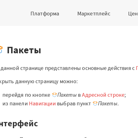
Платформа
Маркетплейс
Це
Пакеты
Вопросы и ответы
Парт
Парт
ую
Маркетплейс
 данной странице представлены основные действия с
Ака
крыть данную страницу можно:
Готовые решения
ю
про
перейдя по кнопке
Пакеты
в
Адресной строке
;
Интеграции
из панели
Навигации
выбрав пункт
Пакеты
.
Ново
рвера
Библиотеки
компонентов
Вузы
нтерфейс
Обучение
Меро