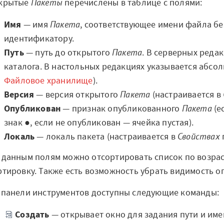
крытые
Пакеты
перечислены в таблице с полями:
Мар
Быстрый старт
Имя
— имя
Пакета
, соответствующее имени файла б
Loginom.Навыки
Гене
идентификатору.
в
данн
Путь
— путь до открытого
Пакета
. В серверных редак
Мастерская Loginom
om
каталога. В настольных редакциях указывается абсол
Реце
Кубок Loginom
анал
Файловое хранилище
).
ания
Версия
— версия открытого
Пакета
(настраивается в
Клиенты
На вы
Опубликован
— признак опубликованного
Пакета
(е
анал
знак ●, если не опубликован — ячейка пустая).
Проекты
О к
Локаль
— локаль пакета (настраивается в
Свойствах
Отзывы
ginom
 данным полям можно отсортировать список по возр
Конт
Блог
ртировку. Также есть возможность убрать видимость 
Подд
Вики
 панели инструментов доступны следующие команды:
Обра
Создать
— открывает окно для задания пути и им
Партнеры
ов