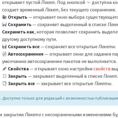
открывает пустой
Пакет
. Под кнопкой
доступна к
создает временный
Пакет
, без текущего сохранения.
Открыть
— открывает окно выбора существующег
Сохранить
— сохраняет выделенный в списке
Пак
Сохранить как
, которая позволяет сохранить выде
другому доступному пути.
Сохранить все
— сохраняет все открытые
Пакеты
.
Автосохранение
— открывает окно для задания п
умолчанию автосохранение пакетов не выполняется.
Свойства
— открывает окно настройки
свойств
вы
Закрыть
— закрывает выделенный в списке
Пакет
Закрыть все
— закрывает все открытые
Пакеты
.
1
. Доступно только для редакций с возможностью публикаци
и закрытии
Пакета
с несохраненными изменениями буд