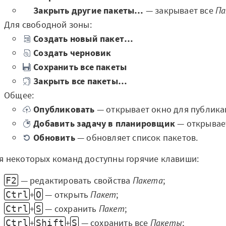
Закрыть другие пакеты…
— закрывает все
П
Для свободной зоны:
Создать новый пакет…
Создать черновик
Сохранить все пакеты
Закрыть все пакеты…
Общее:
Опубликовать
— открывает окно для публик
Добавить задачу в планировщик
— открывае
Обновить
— обновляет список пакетов.
я некоторых команд доступны горячие клавиши:
— редактировать свойства
Пакета
;
F2
+
— открыть
Пакет
;
Ctrl
O
+
— сохранить
Пакет
;
Ctrl
S
+
+
— сохранить все
Пакеты
;
Ctrl
Shift
S