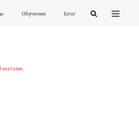
ны
Обучение
Блог
нерская программа
нерский портал
Пакетами
.
демическая
грамма
сти
-участники
приятия