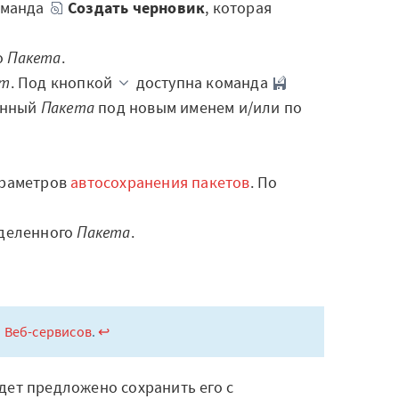
оманда
Создать черновик
, которая
о
Пакета
.
ет
. Под кнопкой
доступна команда
ленный
Пакета
под новым именем и/или по
араметров
автосохранения пакетов
. По
деленного
Пакета
.
.
и
Веб-сервисов
.
↩
ет предложено сохранить его с