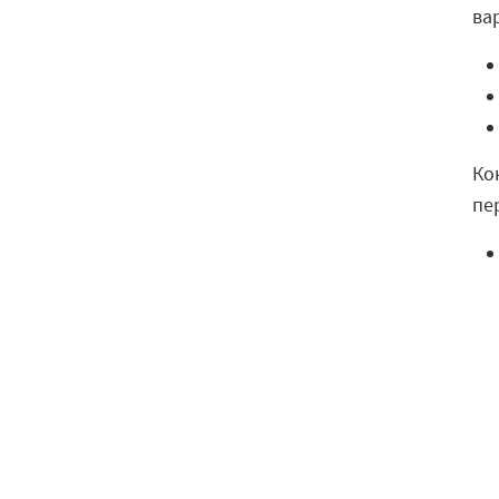
ва
Ко
пе