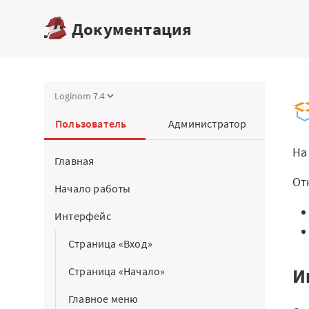
Документация
Платформа
Пользователь
Администратор
Скачать бесплатн
На
Главная
редакцию
От
Начало работы
Купить настольну
редакцию
Интерфейс
Страница «Вход»
Запросить trial се
И
Страница «Начало»
Демостенды
Главное меню
Документация