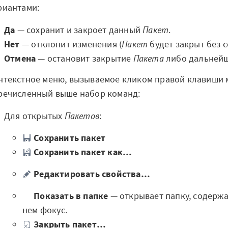
риантами:
Да
— сохранит и закроет данный
Пакет
.
Нет
— отклонит изменения (
Пакет
будет закрыт без с
Отмена
— остановит закрытие
Пакета
либо дальнейш
нтекстное меню, вызываемое кликом правой клавиши 
речисленный выше набор команд:
Для открытых
Пакетов
:
Сохранить пакет
Сохранить пакет как…
Редактировать свойства…
Показать в папке
— открывает папку, содер
нем фокус.
Закрыть пакет…