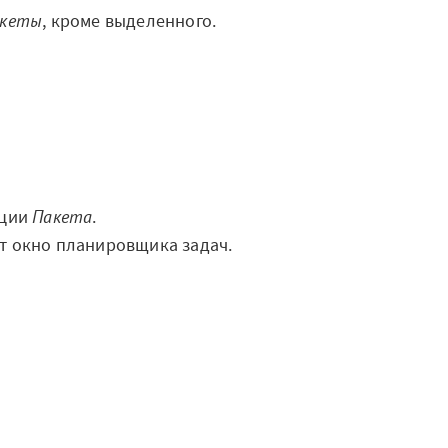
акеты
, кроме выделенного.
ации
Пакета
.
т окно планировщика задач.