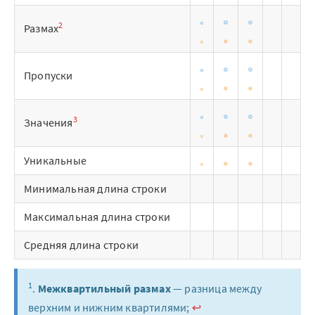
Отзывы
2
Размах
Блог
Пропуски
Вики
Партнеры
3
Значения
Партнерская программа
Уникальные
Партнерский портал
Минимальная длина строки
Академическая
Максимальная длина строки
программа
Средняя длина строки
Новости
1
.
Межквартильный размах
— разница между
Вузы-участники
верхним и нижним квартилями;
↩