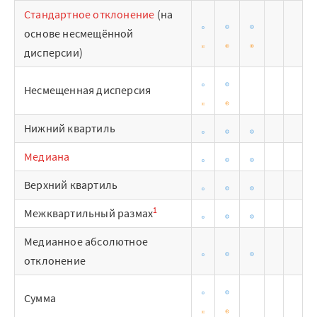
Готовые решения
Стандартное отклонение
(на
основе несмещённой
Интеграции
дисперсии)
Библиотеки компонентов
Несмещенная дисперсия
Обучение
Нижний квартиль
Быстрый старт
Медиана
Loginom.Навыки
Верхний квартиль
Мастерская Loginom
1
Межквартильный размах
Кубок Loginom
Медианное абсолютное
отклонение
Клиенты
Проекты
Сумма