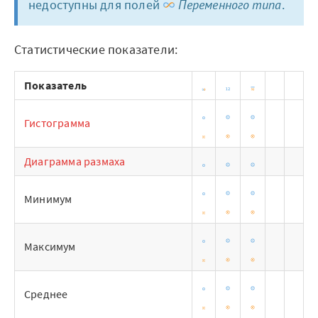
недоступны для полей
Переменного типа
.
Архитектура Loginom
Системные требования
Статистические показатели:
Цены
Показатель
Loginom + AI
Гистограмма
AI в экосистеме Loginom
Диаграмма размаха
Преимущества
Минимум
Для аналитиков
Для IT-специалистов
Максимум
Вопросы и ответы
Среднее
Маркетплейс