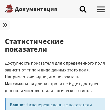
Документация
Платформа
Скачать бесплатную редакцию
Статистические
показатели
Купить настольную редакцию
Запросить trial сервера
Доступность показателя для определенного поля
Демостенды
зависит от типа и вида данных этого поля.
Например, очевидно, что показатель
Документация
Максимальная длина строки не будет доступен
для поля числового или логического типов.
Демопримеры
Шифратор пакетов
Важно:
Нижеперечисленные показатели